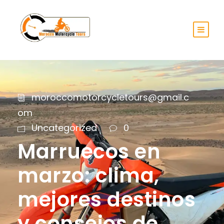
moroccomotorcycletours@gmail.c
om
Uncategorized
0
Marruecos en
marzo: clima,
mejores destinos
y consejos de