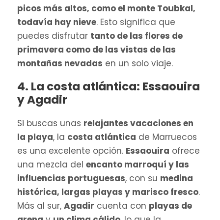
picos más altos, como el monte Toubkal,
todavía hay nieve
. Esto significa que
puedes disfrutar
tanto de las flores de
primavera como de las vistas de las
montañas nevadas
en un solo viaje.
4. La costa atlántica: Essaouira
y Agadir
Si buscas unas
relajantes vacaciones en
la playa
, la
costa atlántica
de Marruecos
es una excelente opción.
Essaouira
ofrece
una mezcla del
encanto marroquí y las
influencias portuguesas
, con su
medina
histórica, largas playas y marisco fresco
.
Más al sur,
Agadir
cuenta con
playas de
arena
y
un clima cálido
, lo que la