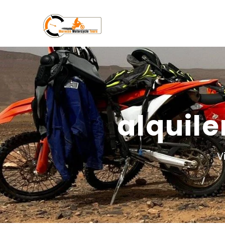
alquil
V