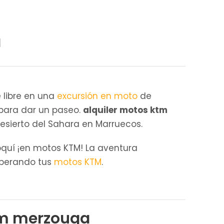
a
 libre en una
excursión en moto
de
 para dar un paseo.
alquiler motos ktm
desierto del Sahara en Marruecos.
oquí ¡en motos KTM! La aventura
sperando tus
motos KTM
.
ktm merzouga