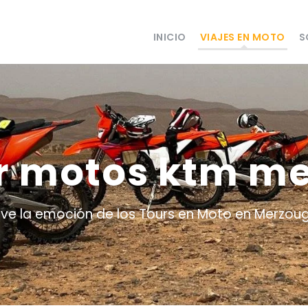
INICIO
VIAJES EN MOTO
S
er motos ktm m
ive la emoción de los Tours en Moto en Merzou