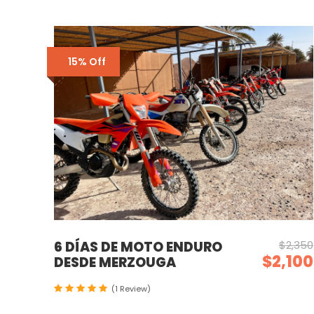
15% Off
6 DÍAS DE MOTO ENDURO
$2,350
$2,100
DESDE MERZOUGA
(1 Review)