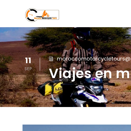
11
moroccomotorcycletours@
Viajes en 
SEP