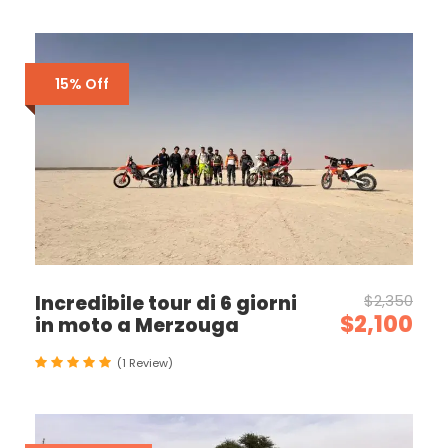
15% Off
Incredibile tour di 6 giorni
$2,350
$2,100
in moto a Merzouga
(1 Review)