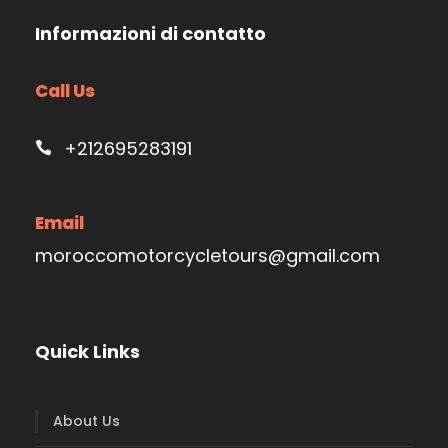
Informazioni di contatto
Call Us
+212695283191
Email
moroccomotorcycletours@gmail.com
Quick Links
About Us