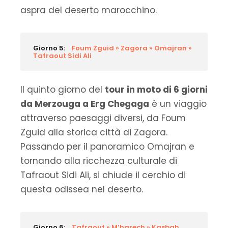
aspra del deserto marocchino.
Giorno 5:
Foum Zguid » Zagora » Omajran »
Tafraout Sidi Ali
Il quinto giorno del
tour in moto di 6 giorni
da Merzouga a Erg Chegaga
è un viaggio
attraverso paesaggi diversi, da Foum
Zguid alla storica città di Zagora.
Passando per il panoramico Omajran e
tornando alla ricchezza culturale di
Tafraout Sidi Ali, si chiude il cerchio di
questa odissea nel deserto.
Giorno 6:
Tafraout » M’harech » Kasbah