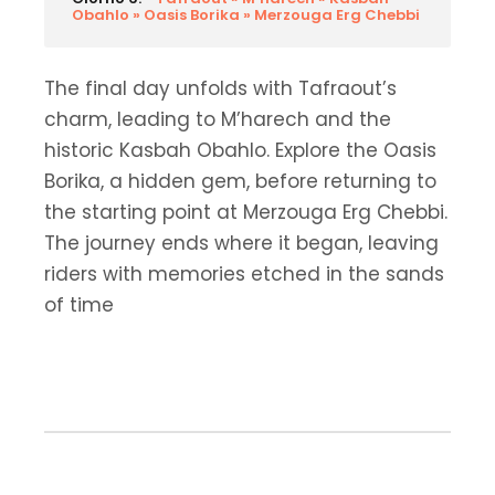
Obahlo » Oasis Borika » Merzouga Erg Chebbi
The final day unfolds with Tafraout’s
charm, leading to M’harech and the
historic Kasbah Obahlo. Explore the Oasis
Borika, a hidden gem, before returning to
the starting point at Merzouga Erg Chebbi.
The journey ends where it began, leaving
riders with memories etched in the sands
of time