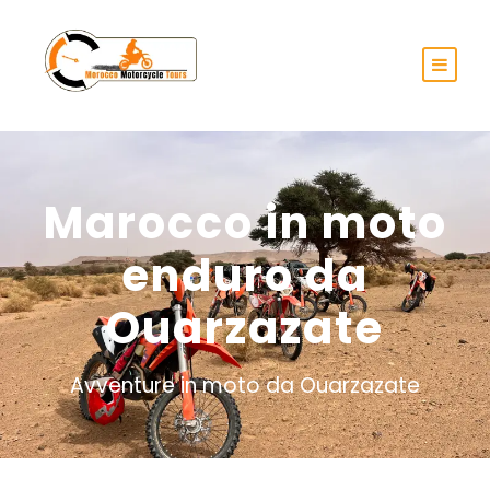
Marocco in moto
enduro da
Ouarzazate
Avventure in moto da Ouarzazate