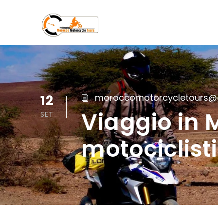
12
moroccomotorcycletours@
Viaggio in 
SET
motociclisti