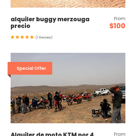
alquiler buggy merzouga
From
$100
precio
(1 Review)
Special Offer
Alquiler de moto KTM por 4
From