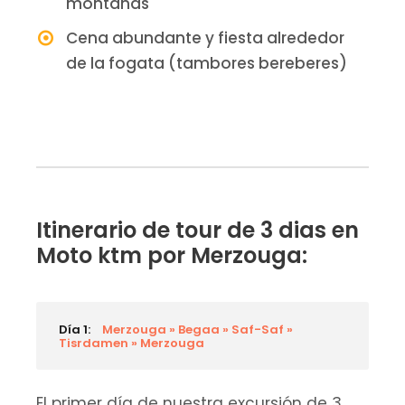
montañas
Cena abundante y fiesta alrededor
de la fogata (tambores bereberes)
Itinerario de tour de 3 dias en
Moto ktm por Merzouga:
Día 1:
Merzouga » Begaa » Saf-Saf »
Tisrdamen » Merzouga
El primer día de nuestra excursión de 3