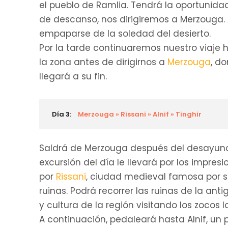
el pueblo de Ramlia. Tendrá la oportunidad
de descanso, nos dirigiremos a Merzouga. A
empaparse de la soledad del desierto.
Por la tarde continuaremos nuestro viaje
la zona antes de dirigirnos a
Merzouga
, d
llegará a su fin.
Día 3:
Merzouga » Rissani » Alnif » Tinghir
Saldrá de Merzouga después del desayuno y
excursión del día le llevará por los impres
por
Rissani
, ciudad medieval famosa por s
ruinas. Podrá recorrer las ruinas de la ant
y cultura de la región visitando los zocos l
A continuación, pedaleará hasta Alnif, un