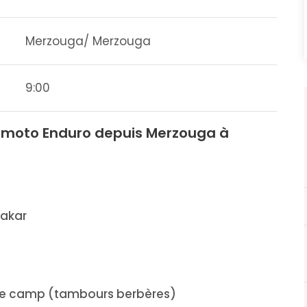
Merzouga/ Merzouga
9:00
n moto Enduro depuis Merzouga à
Dakar
u de camp (tambours berbères)