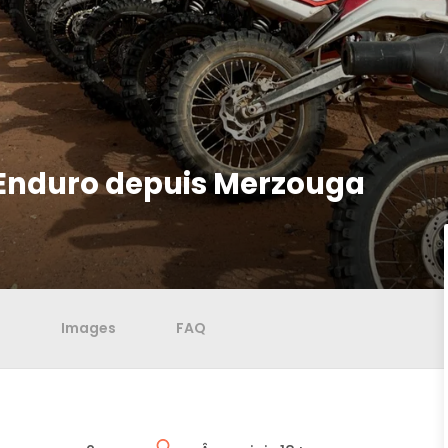
 Enduro depuis Merzouga
d
Images
FAQ