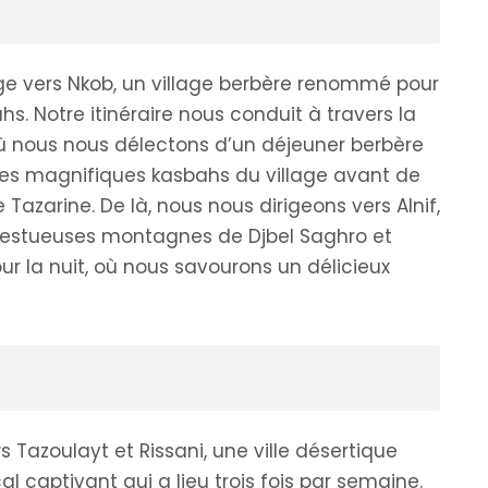
e vers Nkob, un village berbère renommé pour
s. Notre itinéraire nous conduit à travers la
où nous nous délectons d’un déjeuner berbère
e des magnifiques kasbahs du village avant de
Tazarine. De là, nous nous dirigeons vers Alnif,
jestueuses montagnes de Djbel Saghro et
our la nuit, où nous savourons un délicieux
s Tazoulayt et Rissani, une ville désertique
l captivant qui a lieu trois fois par semaine.