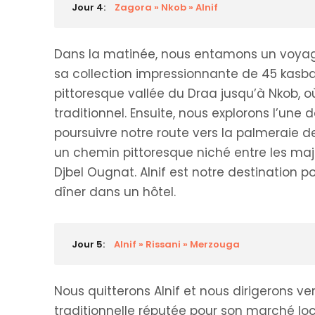
Jour 4:
Zagora » Nkob » Alnif
Dans la matinée, nous entamons un voyag
sa collection impressionnante de 45 kasbah
pittoresque vallée du Draa jusqu’à Nkob, 
traditionnel. Ensuite, nous explorons l’un
poursuivre notre route vers la palmeraie de 
un chemin pittoresque niché entre les ma
Djbel Ougnat. Alnif est notre destination p
dîner dans un hôtel.
Jour 5:
Alnif » Rissani » Merzouga
Nous quitterons Alnif et nous dirigerons ver
traditionnelle réputée pour son marché loca